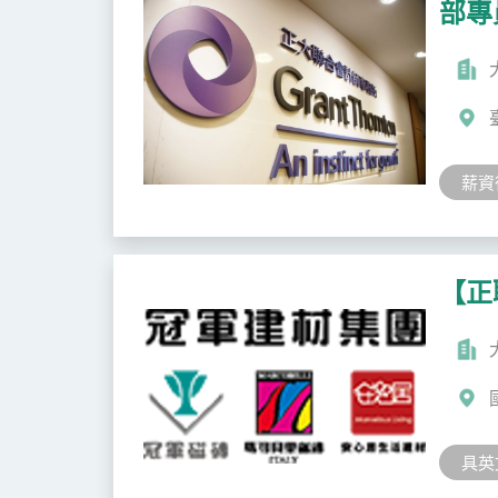
部專員 
薪資
【正
具英