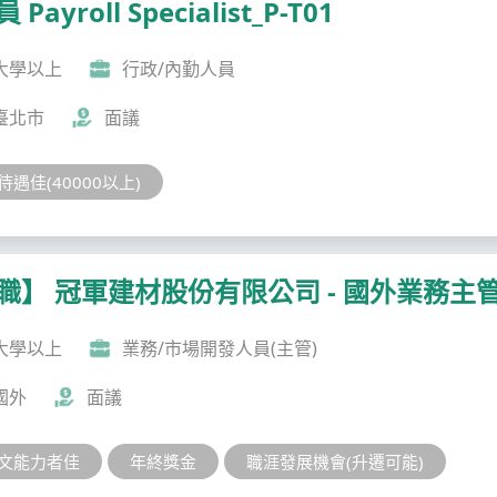
Payroll Specialist_P-T01
大學以上
行政/內勤人員
臺北市
面議
待遇佳(40000以上)
職】 冠軍建材股份有限公司 - 國外業務主
大學以上
業務/市場開發人員(主管)
國外
面議
文能力者佳
年終獎金
職涯發展機會(升遷可能)