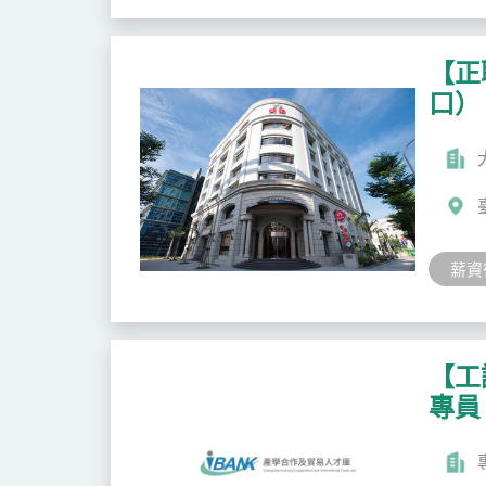
【正
口）
薪資
【工
專員