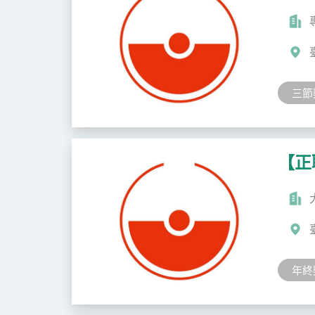
三節
【正
年終